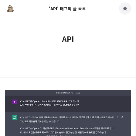
'API' 태그의 글 목록
구
독
하
기
API