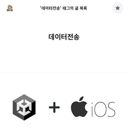
'데이터전송' 태그의 글 목록
구
독
하
기
데이터전송