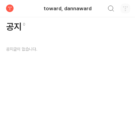
검색하기
toward, dannaward
티스토리
공지글갯수
공지
0
공지글이 없습니다.