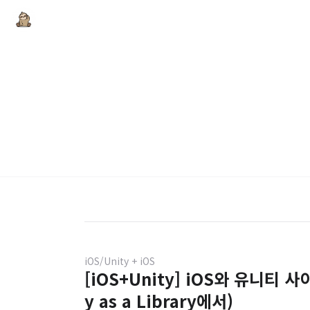
iOS/Unity + iOS
[iOS+Unity] iOS와 유니티 사
y as a Library에서)