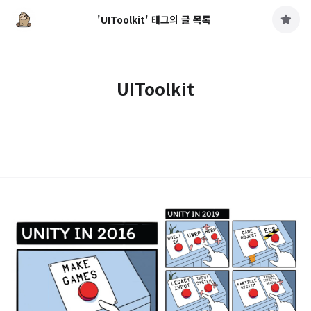
'UIToolkit' 태그의 글 목록
구
독
하
기
UIToolkit