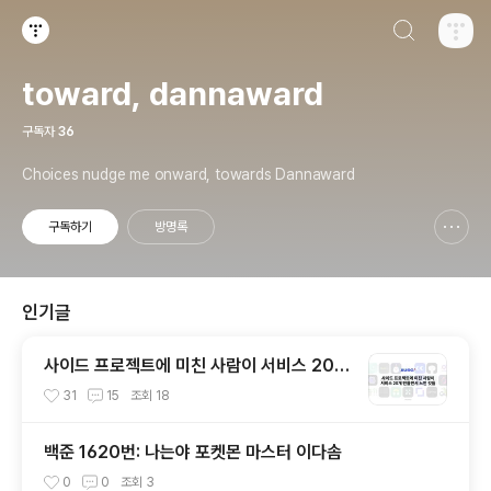
검색하기
티스토리
toward, dannaward
구독자
36
Choices nudge me onward, towards Dannaward
구독하기
방명록
신고하기 레이어
열기
인기글
사이드 프로젝트에 미친 사람이 서비스 20개
만들면서 느낀 것들
31
15
조회
18
백준 1620번: 나는야 포켓몬 마스터 이다솜
0
0
조회
3