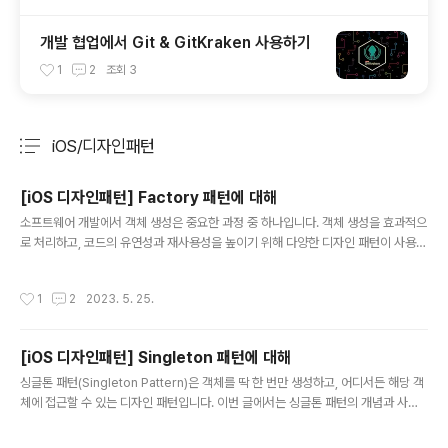
개발 협업에서 Git & GitKraken 사용하기
1
2
조회
3
iOS/디자인패턴
분류 전체보기
주요 글 목록
[iOS 디자인패턴] Factory 패턴에 대해
글 내용
소프트웨어 개발에서 객체 생성은 중요한 과정 중 하나입니다. 객체 생성을 효과적으
로 처리하고, 코드의 유연성과 재사용성을 높이기 위해 다양한 디자인 패턴이 사용됩
니다. 이번 글에서는 iOS 앱 개발에서 Factory 패턴에 대해 알아보고, 실제 사용 예
시를 살펴보겠습니다. Factory Method 개요 Factory 패턴은 객체 생성을 위한
작성시간
1
2
2023. 5. 25.
디자인 패턴 중 하나로, 다음과 같은 구성 요소로 이루어집니다: Creator: 객체를 생
성하는 추상 클래스 또는 인터페이스입니다. 객체의 인스턴스를 반환하는 Factory
Method를 정의합니다. ConcreteCreator: Creator를 상속받은 클래스로, 객체
[iOS 디자인패턴] Singleton 패턴에 대해
생성을 담당하는 구체적인 Factory Method를 구현합니다. Product: 생성될 객
글 내용
체의..
싱글톤 패턴(Singleton Pattern)은 객체를 딱 한 번만 생성하고, 어디서든 해당 객
체에 접근할 수 있는 디자인 패턴입니다. 이번 글에서는 싱글톤 패턴의 개념과 사용
방법, 그리고 싱글톤 패턴의 장단점에 대해 자세히 알아보겠습니다. 싱글톤 패턴이
란? 싱글톤 패턴은 어떤 클래스가 최초로 인스턴스화될 때, 해당 클래스의 인스턴스