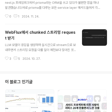
nest.js 프레임워크에서 prisma라는 ORM을 쓰고 있다가 불편한 점을 하나
발견했습니다.바로 prisma를 다루는 모든 service layer 메서드들에서 각각
prisma exception을 try-catch 하고 있었다는 것입니다.이 과정이 번거롭
0
1
2024. 11. 24.
고 복잡하니 예외처리를 하지 않아 500 에러를 내보내고 있는 케이스도 있을
수 있는 상황이었습니다. 이걸 어떻게 모든 곳에서 간단하게 예외 처리를 할 수
있을까 생각하다가 Nest.js에서 데코레이터도 강력하게 지원하고 있겠다, 데코
WebFlux에서 chunked 스트리밍 reques
레이터로 만들어볼까 하고 생각하게 되었습니다. 우선, prisma 문서에서 소개
하고 있는 에러 핸들링 방법은 아래와 같습니다.위에서 이야기 한 대로 try-cat
t 받기
글 내용
ch로 핸들링 하고 있습니다.import { Prisma..
LLM 모델이 응답을 생성하며 실시간으로 stream으로 보
내주면서 스트리밍 요청을 다룰 일이 예전보다 많아진 것
같습니다.오늘은 Spring WebFlux에서 transfer-enco
3
5
2024. 10. 27.
ding: chunked 스트리밍 데이터를 request로 받을 수
있게 하기 위해 시도했던 방법들과 난관에 봉착했던 순간
들, 결국 어떻게 성공했는지에 대한 이야기를 적어보려 합
니다. transfer-encoding: chunkedtransfer-enco
ding: chunked란?우선 transfer-encoding: chunke
이 블로그 인기글
d가 뭔지 간단히 설명하고 넘어가겠습니다. http header
의 많은 종류 중에 transfer-encoding이라는 헤더가 있
습니다.https://developer.mozilla.org/en-U..