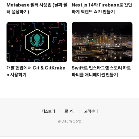
Metabase 필터 사용법 (날짜 필
Next.js 14와 Firebase로 간단
터 설정하기)
하게 백엔드 API 만들기
개발 협업에서 Git & GitKrake
Swift로 인스타그램 스토리 하트
n 사용하기
파티클 애니메이션 만들기
의안내
티스토리
로그인
고객센터
© Daum Corp.