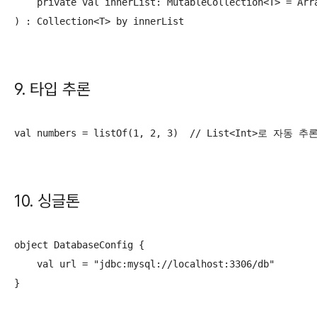
    private val innerList: MutableCollection<T> = Arra
) : Collection<T> by innerList
9. 타입 추론
val numbers = listOf(1, 2, 3)  // List<Int>로 자동 추
10. 싱글톤
object DatabaseConfig {

    val url = "jdbc:mysql://localhost:3306/db"

}