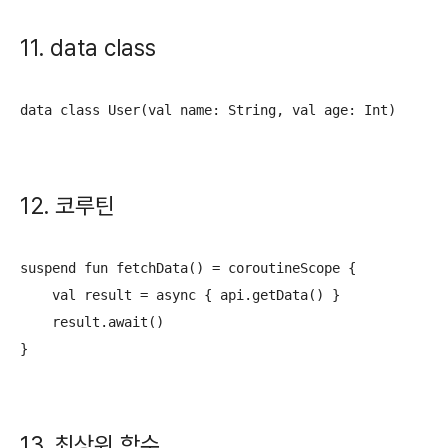
11. data class
data class User(val name: String, val age: Int)
12. 코루틴
suspend fun fetchData() = coroutineScope {

    val result = async { api.getData() }

    result.await()

}
13. 최상위 함수