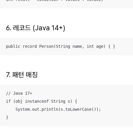
6. 레코드 (Java 14+)
public record Person(String name, int age) { }
7. 패턴 매칭
// Java 17+

if (obj instanceof String s) {

    System.out.println(s.toLowerCase());

}