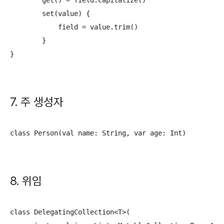
        get() = field.capitalize()

        set(value) {

            field = value.trim()

        }

}
7. 주 생성자
class Person(val name: String, var age: Int)
8. 위임
class DelegatingCollection<T>(
