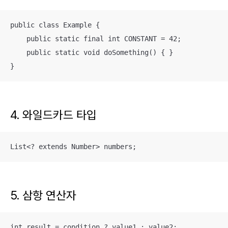
public class Example {

    public static final int CONSTANT = 42;

    public static void doSomething() { }

}
4. 와일드카드 타입
List<? extends Number> numbers;
5. 삼항 연산자
int result = condition ? value1 : value2;