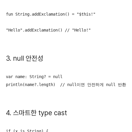
fun String.addExclamation() = "$this!"

"Hello".addExclamation() // "Hello!"
3. null 안전성
var name: String? = null

println(name?.length)  // null이면 안전하게 null 반환
4. 스마트한 type cast
if (x is String) {
