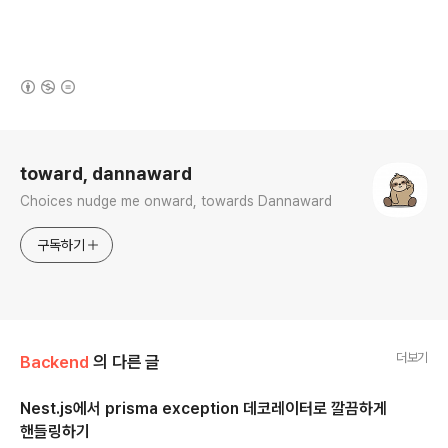
(새창열림)
로그 정보
toward, dannaward
Choices nudge me onward, towards Dannaward
구독하기
더보기
Backend
의 다른 글
Nest.js에서 prisma exception 데코레이터로 깔끔하게
핸들링하기
글 내용