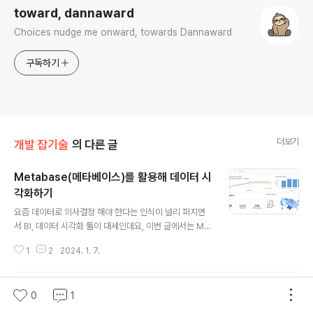
toward, dannaward
Choices nudge me onward, towards Dannaward
구독하기
더보기
개발 잡기술
의 다른 글
Metabase(메타베이스)를 활용해 데이터 시
각화하기
글 내용
요즘 데이터로 의사결정 해야 한다는 인식이 널리 퍼지면
서 BI, 데이터 시각화 툴이 대세인데요, 이번 글에서는 Met
abase라는 간단한 BI 툴로 손쉽게 데이터 시각화 하는 방
1
2
2024. 1. 7.
법을 설명하려 합니다. 메타베이스를 활용하면 위 이미지
같은 통계 데이터 대시보드를 오직 클릭 몇번만으로 만들
어 낼 수 있습니다. 며칠간 메타베이스를 살펴보면서 소개
사이드 프로젝트에 미친 사람이 서비스 20개
0
1
하고픈 장점이 몇 가지 있었는데요, 1. 강력하고 직관적인
기능으로 웬만한 요구사항은 모두 구현할 수 있습니다. 2.
만들면서 느낀 것들