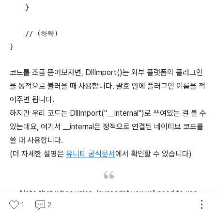
    }

    // (하략)

}
코드를 조금 뜯어보자면, DllImport()는 외부 플랫폼의 플러그인
을 동적으로 불러올 때 사용합니다. 괄호 안에 플러그인 이름을 적
어주면 됩니다.
하지만 우리 코드는 DllImport("__Internal")로 쓰여있는 걸 볼 수
있는데요, 여기서 __internal은 정적으로 연결된 네이티브 코드를
쓸 때 사용합니다.
(더 자세한 설명은
유니티 공식문서
에서 확인할 수 있습니다)
Note that when using Javascript you will need to use
the following syntax, where DLLName is the name o
1
2