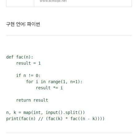
www.acmicpc.net
구현 언어: 파이썬
def fac(n):

    result = 1

    if n != 0:

        for i in range(1, n+1):

            result *= i

    return result

n, k = map(int, input().split())

print(fac(n) // (fac(k) * fac((n - k))))