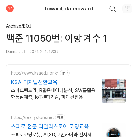
검색하기
toward, dannaward
티스토리
Archive/BOJ
백준 11050번: 이항 계수 1
Danna 다나
2021. 2. 6. 19:39
http://www.ksaedu.or.kr
광고
KSA 디지털전환교육
스마트팩토리, R활용데이터분석, SW를활용
한품질예측, IoT센터기술, 파이썬활용
https://reallystore.net
광고
스피로 전문 리얼리스토어 코딩교육을
쉽고 재밌게
스피로코딩로봇, AI,3D,보안카메라 전자제