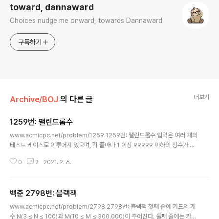
toward, dannaward
Choices nudge me onward, towards Dannaward
구독하기
더보기
Archive/BOJ
의 다른 글
1259번: 팰린드롬수
글 내용
www.acmicpc.net/problem/1259 1259번: 팰린드롬수 입력은 여러 개의
테스트 케이스로 이루어져 있으며, 각 줄마다 1 이상 99999 이하의 정수가 주
어진다. 입력의 마지막 줄에는 0이 주어지며, 이 줄은 문제에 포함되지 않는다.
0
2
2021. 2. 6.
www.acmicpc.net 구현 언어: 파이썬 n = -1 while(int(n) != 0): n = input
() flag = True for i in range(0, len(n) // 2 + 1): if n[i] != n[len(n)-1 - i]:
print("no") flag = False break if flag == True and n != '0': print("ye
백준 2798번: 블랙잭
s") 시도 횟수: 1 구현 포인트: 써지는대로 쓰지 말고 생각하고 쓰자
글 내용
www.acmicpc.net/problem/2798 2798번: 블랙잭 첫째 줄에 카드의 개
수 N(3 ≤ N ≤ 100)과 M(10 ≤ M ≤ 300,000)이 주어진다. 둘째 줄에는 카드