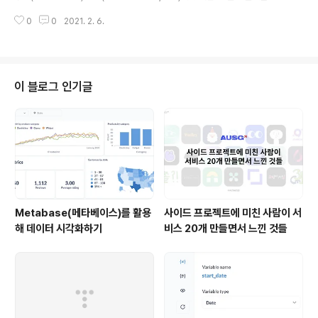
에 쓰여 있는 수가 주어지며, 이 값은 100,000을 넘지 않는 양의 정수이다. 합
0
0
2021. 2. 6.
이 M을 넘지 않는 카드 3장 www.acmicpc.net 구현 언어: 파이썬 sum = 0
answer = 0 diff = 1000000 n, m = map(int, input().split()) cards = li
st(map(int, input().split())) for i in range(0, n): for j in range(i+1, n): f
or z in range(j+1, n): sum = cards[i] + cards[j]..
이 블로그 인기글
Metabase(메타베이스)를 활용
사이드 프로젝트에 미친 사람이 서
해 데이터 시각화하기
비스 20개 만들면서 느낀 것들