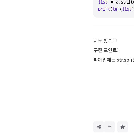
list
print
(
len
(
list
)
시도 횟수: 1
구현 포인트:
파이썬에는 str.spli
구
독
하